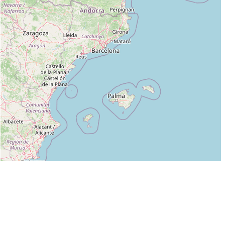
Leaflet
|
©
OpenStreetMap
contributors
Liste des clubs dans lesquels enseigne JO JACQUEMARD :