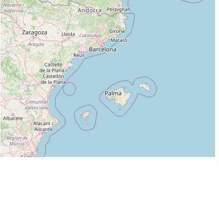
Leaflet
|
©
OpenStreetMap
contributors
Liste des clubs dans lesquels enseigne JEREMY GAMBA :