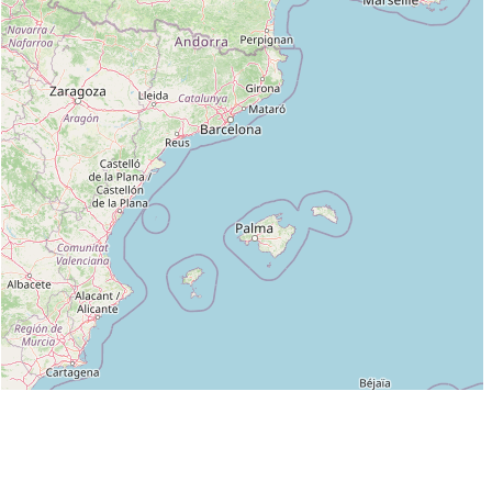
Leaflet
|
©
OpenStreetMap
contributors
Liste des clubs dans lesquels enseigne JEAN-YVES DUG :