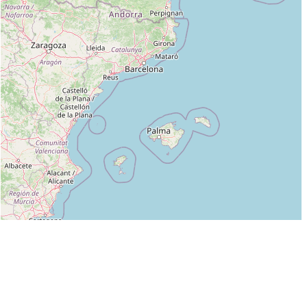
Leaflet
|
©
OpenStreetMap
contributors
Liste des clubs dans lesquels enseigne JEAN-JACQUES CLUZEAU :