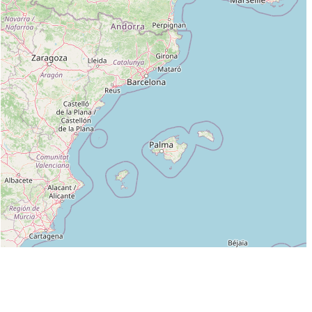
Leaflet
|
©
OpenStreetMap
contributors
Liste des clubs dans lesquels enseigne JEAN-CHARLES LANUSSE :