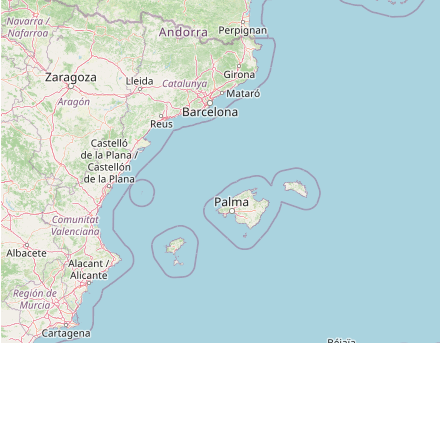
Leaflet
|
©
OpenStreetMap
contributors
Liste des clubs dans lesquels enseigne JEAN MARC MARTIN :
ASCAN (AIATJ) à PARIS