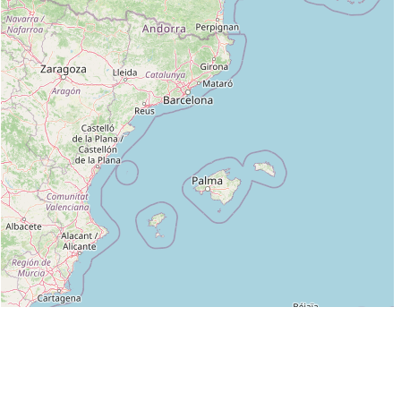
Leaflet
|
©
OpenStreetMap
contributors
Liste des clubs dans lesquels enseigne JACKY SERSOUR :
AIKIDO POLICE (FFAB) à LILLE