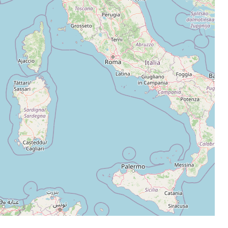
Leaflet
|
©
OpenStreetMap
contributors