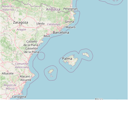
Leaflet
|
©
OpenStreetMap
contributors
Liste des clubs dans lesquels enseigne HIRTLMANN LAURENT :
AIKIDO CLUB LIVREEN (FFAB) à LIVRE/CHANGEON