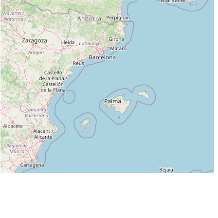
Leaflet
|
©
OpenStreetMap
contributors
Liste des clubs dans lesquels enseigne HEBAN JEAN PIERRE :