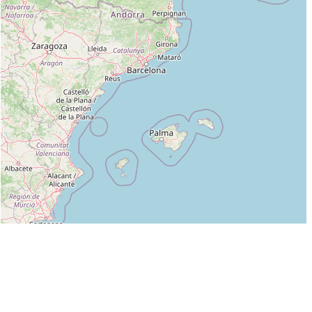
Leaflet
|
©
OpenStreetMap
contributors
Liste des clubs dans lesquels enseigne H. POISSON :