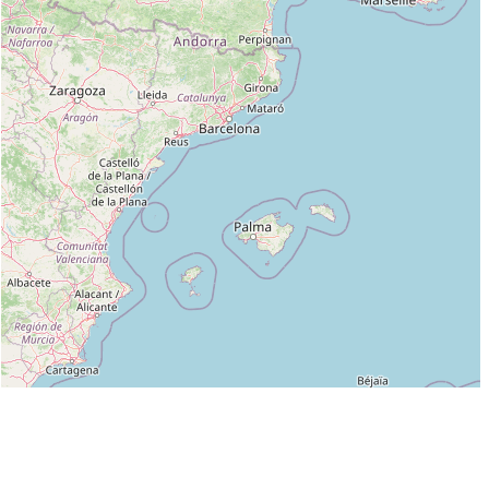
Leaflet
|
©
OpenStreetMap
contributors
Liste des clubs dans lesquels enseigne GUY LORENZI :