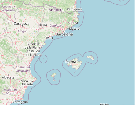
Leaflet
|
©
OpenStreetMap
contributors
Liste des clubs dans lesquels enseigne GUICHARD PHILIPPE :
AIKIDO CLUB DU FLEIX (AIKIDO) (FFAAA) à LE FLEIX