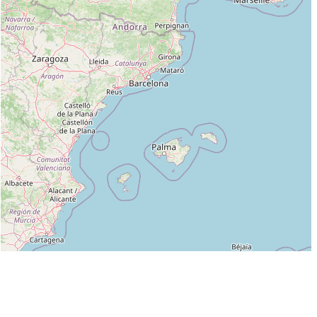
Leaflet
|
©
OpenStreetMap
contributors
Liste des clubs dans lesquels enseigne GODIN GILLES :