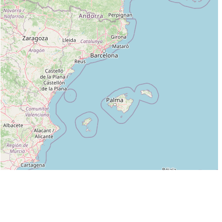
Leaflet
|
©
OpenStreetMap
contributors
Liste des clubs dans lesquels enseigne GILLES SCHILLIG :
SOCIETE SPORTIVE AMICALE (FFAB) à SAINT OUEN