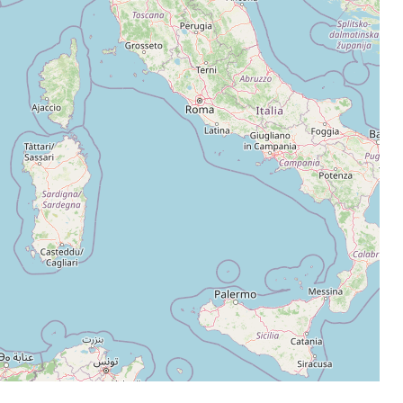
Leaflet
|
©
OpenStreetMap
contributors