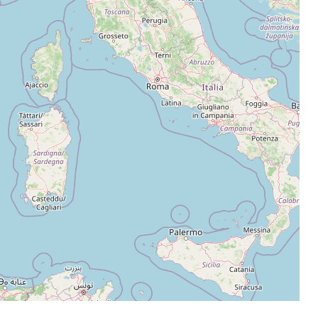
Leaflet
|
©
OpenStreetMap
contributors