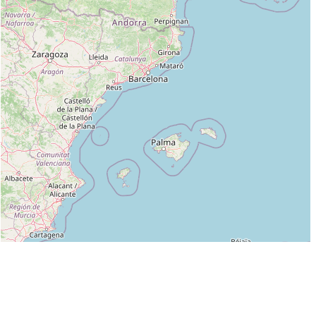
Leaflet
|
©
OpenStreetMap
contributors
Liste des clubs dans lesquels enseigne ERIC WALTER :
AIKIDO67 (EPA) à VENDENHEIM :
http:/www.aikido-67.com