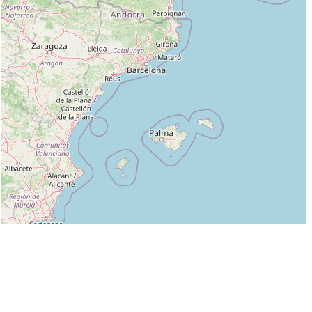
Leaflet
|
©
OpenStreetMap
contributors
Liste des clubs dans lesquels enseigne ERIC LARIVIERE (1ER DAN) :