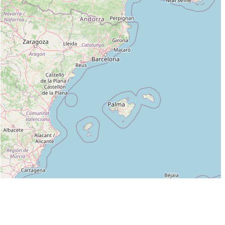
Leaflet
|
©
OpenStreetMap
contributors
Liste des clubs dans lesquels enseigne ERIC COUROYER :