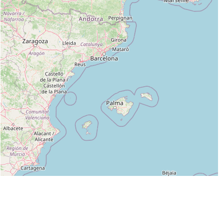
Leaflet
|
©
OpenStreetMap
contributors
Liste des clubs dans lesquels enseigne DOMINIQUE PIERRE :