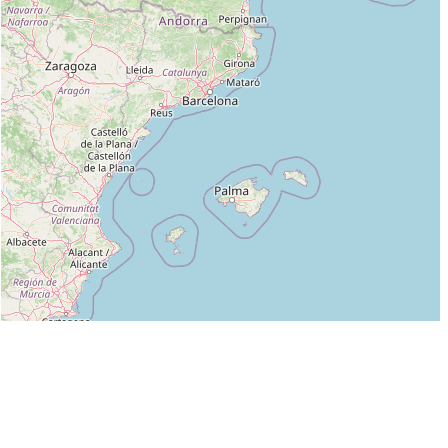
Leaflet
|
©
OpenStreetMap
contributors
Liste des clubs dans lesquels enseigne DOMINIQUE MEUZARD :