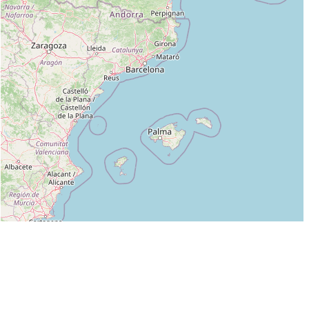
Leaflet
|
©
OpenStreetMap
contributors
Liste des clubs dans lesquels enseigne DIDIER HATTON :