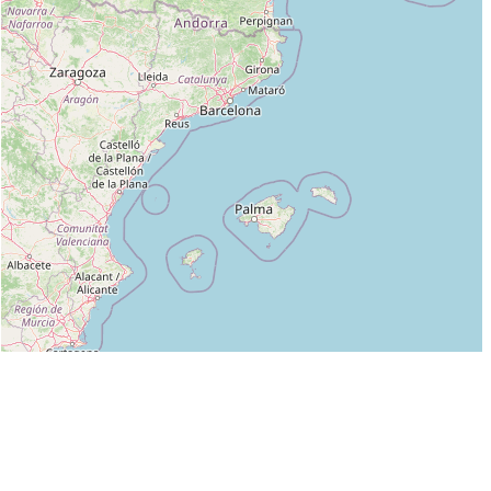
Leaflet
|
©
OpenStreetMap
contributors
Liste des clubs dans lesquels enseigne DIDIER ALLOUIS (7E DAN) :