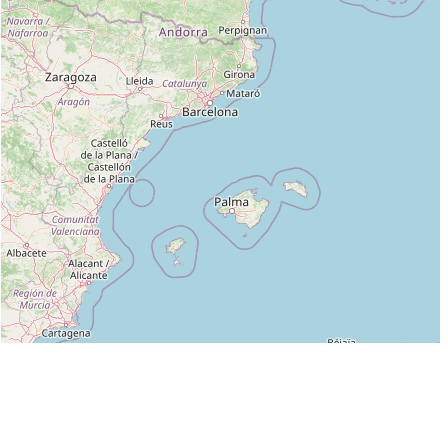
Leaflet
|
©
OpenStreetMap
contributors
Liste des clubs dans lesquels enseigne DEHAIS PHILIPPE :
C.S.C. PUYRICARD (Aïkido) (FFAAA) à PUYRICARD