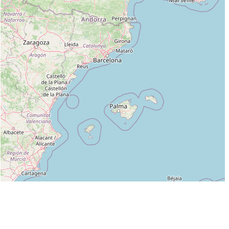
Leaflet
|
©
OpenStreetMap
contributors
Liste des clubs dans lesquels enseigne DEBYSER NORBERT :