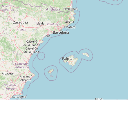
Leaflet
|
©
OpenStreetMap
contributors
Liste des clubs dans lesquels enseigne DAVID RICHARD :
BUTOKU DOJO (AIATJ) à MOUILLERON LE CAPTIF