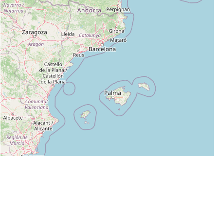
Leaflet
|
©
OpenStreetMap
contributors
Liste des clubs dans lesquels enseigne DAVID MONDY :