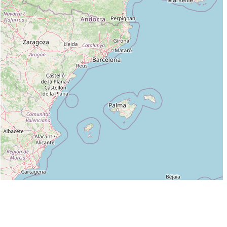
Leaflet
|
©
OpenStreetMap
contributors
Liste des clubs dans lesquels enseigne CLAUDEL DENIS :