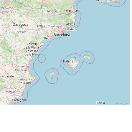
Leaflet
|
©
OpenStreetMap
contributors
Liste des clubs dans lesquels enseigne CHRISTOPHE SPAZZI (2°DAN) :