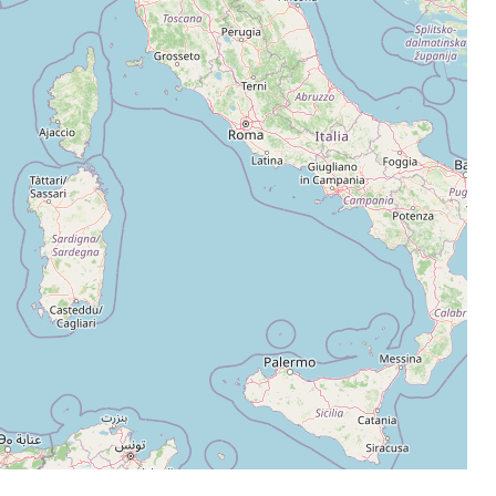
Leaflet
|
©
OpenStreetMap
contributors