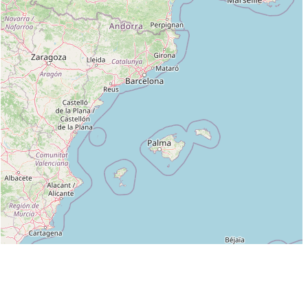
Leaflet
|
©
OpenStreetMap
contributors
Liste des clubs dans lesquels enseigne CHAUVINEAU GERARD :