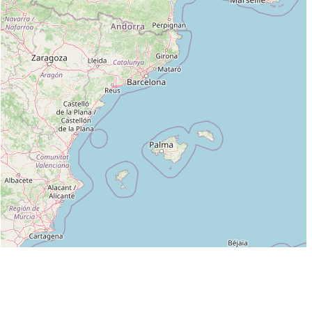
Leaflet
|
©
OpenStreetMap
contributors
Liste des clubs dans lesquels enseigne CAST FABRICE 5 :