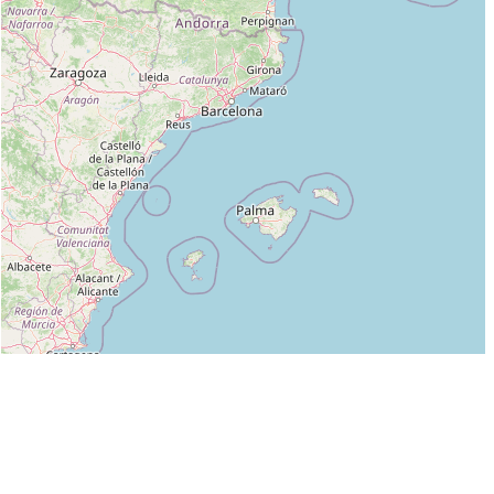
Leaflet
|
©
OpenStreetMap
contributors
Liste des clubs dans lesquels enseigne CABRERIZO CHRISTOPHE :