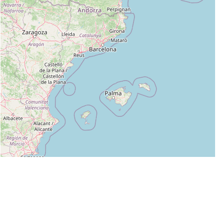
Leaflet
|
©
OpenStreetMap
contributors
Liste des clubs dans lesquels enseigne C. PANOSSIAN :