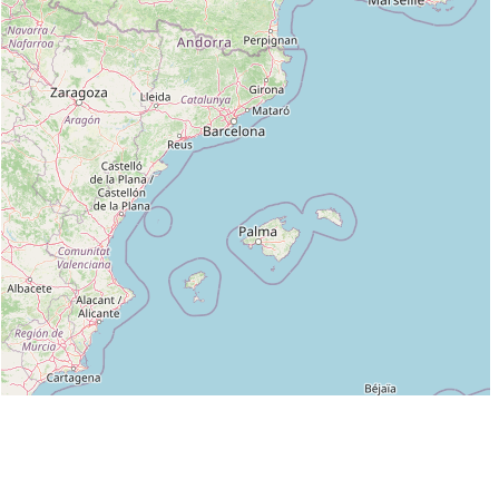
Leaflet
|
©
OpenStreetMap
contributors
Liste des clubs dans lesquels enseigne BUZZI LIONEL :