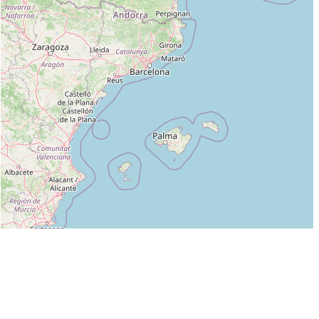
Leaflet
|
©
OpenStreetMap
contributors
Liste des clubs dans lesquels enseigne BRUNO CABASSUD :