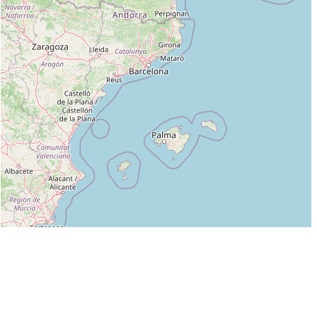
Leaflet
|
©
OpenStreetMap
contributors
Liste des clubs dans lesquels enseigne BRUNO AYZAC (3EME DAN) :