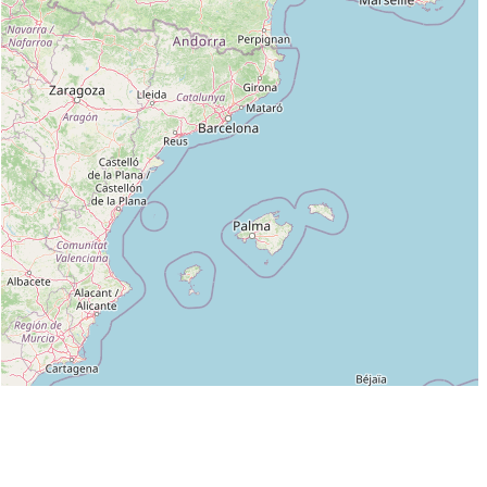
Leaflet
|
©
OpenStreetMap
contributors
Liste des clubs dans lesquels enseigne BOUSMAHA STEPHANE :