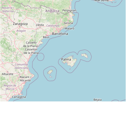
Leaflet
|
©
OpenStreetMap
contributors
Liste des clubs dans lesquels enseigne BERTRON RENE :