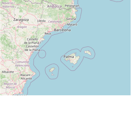
Leaflet
|
©
OpenStreetMap
contributors
Liste des clubs dans lesquels enseigne BERNARD LACOMBE 3EME DAN :