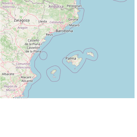
Leaflet
|
©
OpenStreetMap
contributors
Liste des clubs dans lesquels enseigne BERNARD BOIRIE :