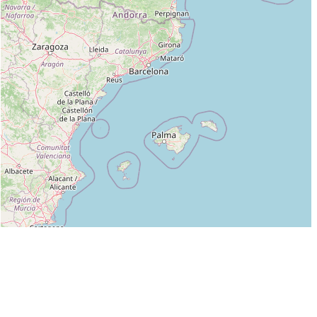
Leaflet
|
©
OpenStreetMap
contributors
Liste des clubs dans lesquels enseigne ANTONIO CARUSO :