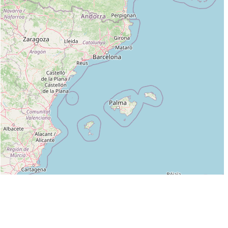
Leaflet
|
©
OpenStreetMap
contributors
Liste des clubs dans lesquels enseigne ANDREOZZI DARIO :
AIKIDO SAUSHEIM (Aïkido) (FFAAA) à SAUSHEIM