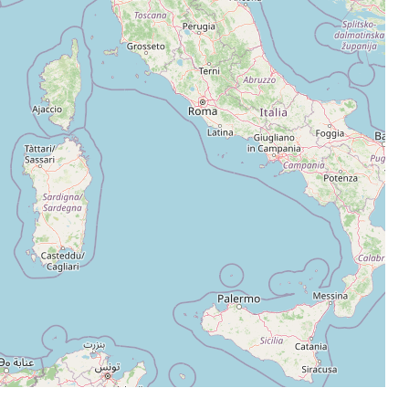
Leaflet
|
©
OpenStreetMap
contributors