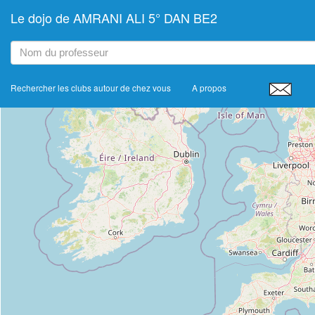
Le dojo de AMRANI ALI 5° DAN BE2
+
−
Rechercher les clubs autour de chez vous
A propos