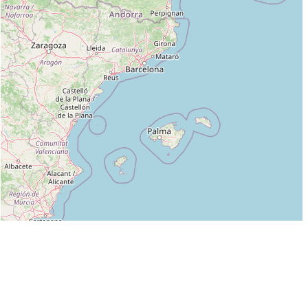
Leaflet
|
©
OpenStreetMap
contributors
Liste des clubs dans lesquels enseigne ALAIN SAILLARD 2° DAN BIFA :