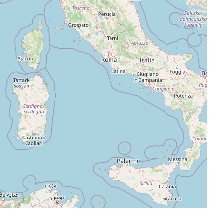
Leaflet
|
©
OpenStreetMap
contributors