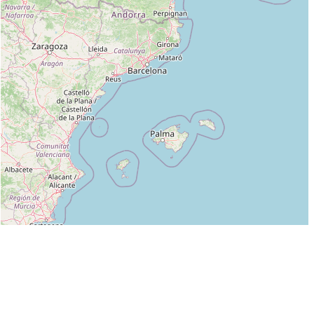
Leaflet
|
©
OpenStreetMap
contributors
Liste des clubs dans lesquels enseigne 3EME DAN AIKIKAI :