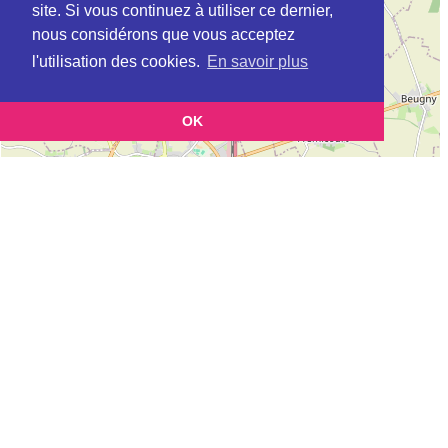
site. Si vous continuez à utiliser ce dernier,
nous considérons que vous acceptez
l'utilisation des cookies.
En savoir plus
OK
Leaflet
|
©
OpenStreetMap
contributors
Cette page vous permet de trouvez les dojos d'aikido, kinomichi, kyudo,
aikibudo autour de ARLEUX-EN-GOHELLE
Définition des sigles des groupes d'aikido
Demande d'ajout d'un dojo
Liste des dojos 25km autour de ARLEUX-EN-GOHELLE :
TOMODACHI AIKIDO ELEU (Aïkido) (FFAAA) à
ELEU
ECOLE REGIONALE D'AIKIDO TRADITIONNEL (AIATJ) à
LENS
ECOLE REGIONALE D'AIKIDO TRADITIONNEL (FFAB) à
LENS
AIKIDO CLUB LIEVIN (Aïkido) (FFAAA) à
LIEVIN
AIKIDO HARNES (Aïkido) (FFAAA) à
HARNES
A.T.A. AIKIDO TAKEMUSU ARRAS (3aKH) à
ARRAS
CLUB D'AIKIDO D'ARRAS - WAGO DOJO (FFAB) à
ARRAS
USAO AIKIDO (FFAB) à
ARRAS
P.U.R. AIKIDO (AIATJ) à
ARRAS
CLUB D'AIKIDO DE CORBEHEM WAGO DOJO (FFAB) à
CORBEHEM