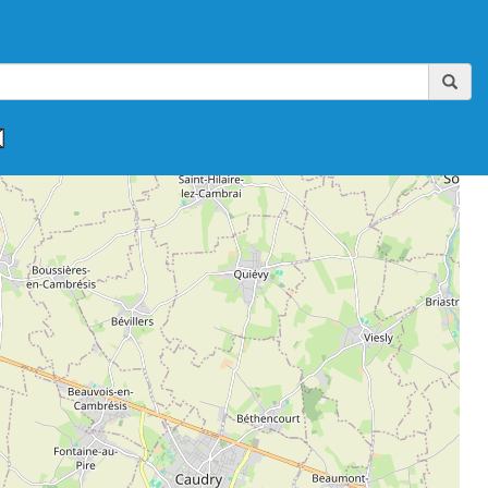
,
,
,
,
,
FAAA-AIKIBUDO
FFAAA-KINOMICHI
FFAB
FFAB-GHAAN
FFAB-IWAMA