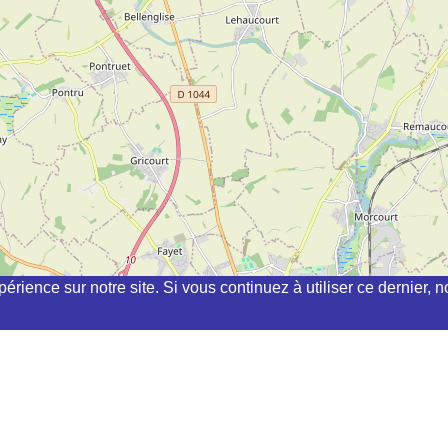
périence sur notre site. Si vous continuez à utiliser ce dernier
ichi, kyudo, aikibudo autour de AUBENCHEUL-AUX-BOIS