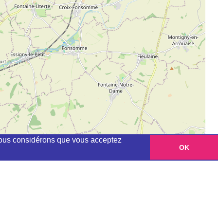
, nous considérons que vous acceptez
OK
Leaflet
|
©
OpenStreetMap
contributors