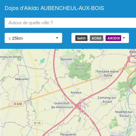
Dojos d'Aikido AUBENCHEUL-AUX-BOIS
+
−
< 25km
,
,
,
3aKH
ACNA
AIKIDOI
AIATJ